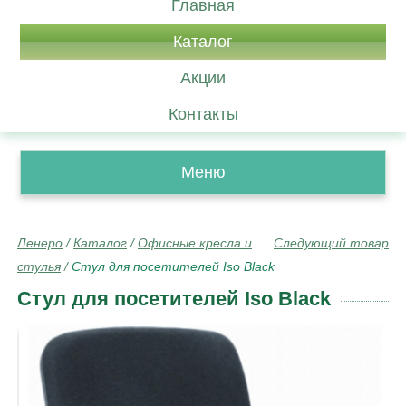
Главная
Каталог
Акции
Контакты
Меню
Ленеро
/
Каталог
/
Офисные кресла и
Следующий товар
стулья
/
Стул для посетителей Iso Black
Стул для посетителей Iso Black